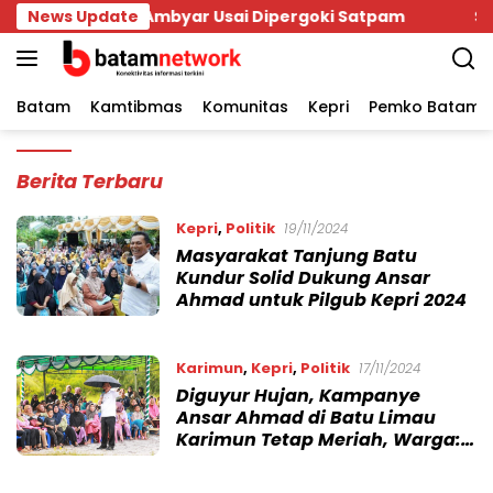
Skip
tu Merah Ambyar Usai Dipergoki Satpam
News Update
Seminggu B
to
content
Batam
Kamtibmas
Komunitas
Kepri
Pemko Batam
Batamnetwork.com
Berita Terbaru
Kepri
,
Politik
19/11/2024
Masyarakat Tanjung Batu
Kundur Solid Dukung Ansar
Ahmad untuk Pilgub Kepri 2024
Karimun
,
Kepri
,
Politik
17/11/2024
Diguyur Hujan, Kampanye
Ansar Ahmad di Batu Limau
Karimun Tetap Meriah, Warga:
Kami Cinta Pak Ansar!