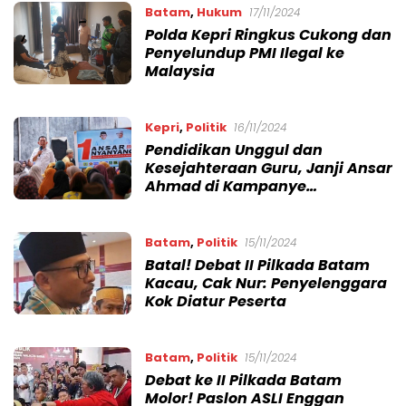
Batam
,
Hukum
17/11/2024
Polda Kepri Ringkus Cukong dan
Penyelundup PMI Ilegal ke
Malaysia
Kepri
,
Politik
16/11/2024
Pendidikan Unggul dan
Kesejahteraan Guru, Janji Ansar
Ahmad di Kampanye
Tanjungpinang
Batam
,
Politik
15/11/2024
Batal! Debat II Pilkada Batam
Kacau, Cak Nur: Penyelenggara
Kok Diatur Peserta
Batam
,
Politik
15/11/2024
Debat ke II Pilkada Batam
Molor! Paslon ASLI Enggan