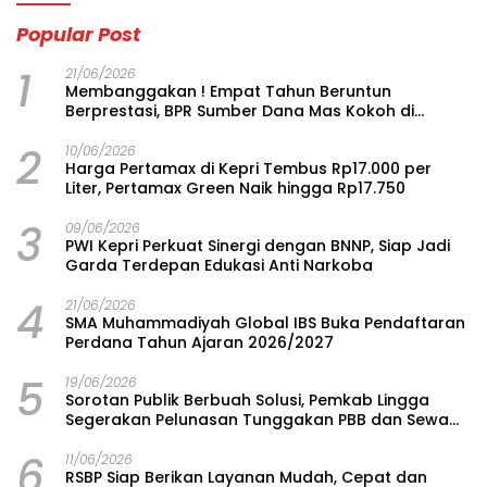
Popular Post
1
21/06/2026
Membanggakan ! Empat Tahun Beruntun
Berprestasi, BPR Sumber Dana Mas Kokoh di
Jajaran BPR, Duduki Posisi 26 Terbaik Nasional
2
10/06/2026
Harga Pertamax di Kepri Tembus Rp17.000 per
Liter, Pertamax Green Naik hingga Rp17.750
3
09/06/2026
PWI Kepri Perkuat Sinergi dengan BNNP, Siap Jadi
Garda Terdepan Edukasi Anti Narkoba
4
21/06/2026
SMA Muhammadiyah Global IBS Buka Pendaftaran
Perdana Tahun Ajaran 2026/2027
5
19/06/2026
Sorotan Publik Berbuah Solusi, Pemkab Lingga
Segerakan Pelunasan Tunggakan PBB dan Sewa
Tanah Asrama Singkep di Bandung
6
11/06/2026
RSBP Siap Berikan Layanan Mudah, Cepat dan