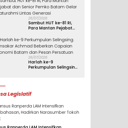
K
26/07/2026
Sambut HUT ke-81 RI,
Para Mantan Pejabat
dan Senior Pemko
Batam Gelar Silaturahmi
Lintas Generasi
26/07/2026
Harlah ke-9
Perkumpulan Selingsing:
Amsakar Achmad
Beberkan Capaian
Ekonomi Batam dan
Pesan Persatuan
sa Legislatif
sus Ranperda LAM Intensifkan