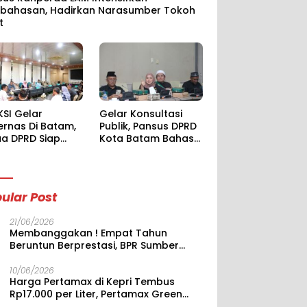
bahasan, Hadirkan Narasumber Tokoh
t
KSI Gelar
Gelar Konsultasi
ernas Di Batam,
Publik, Pansus DPRD
ua DPRD Siap
Kota Batam Bahas
but Anggota
Komperehensif
an Kota Se-
Ranperda LAM
onesia
ular Post
21/06/2026
Membanggakan ! Empat Tahun
Beruntun Berprestasi, BPR Sumber
Dana Mas Kokoh di Jajaran BPR,
Duduki Posisi 26 Terbaik Nasional
10/06/2026
Harga Pertamax di Kepri Tembus
Rp17.000 per Liter, Pertamax Green
Naik hingga Rp17.750