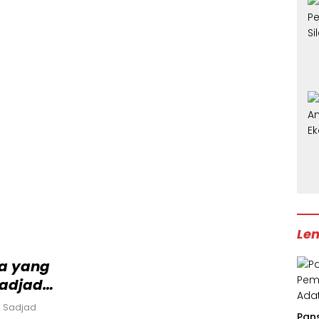
Len
a yang
Sadjad
 2025
 Sadjad
Pan