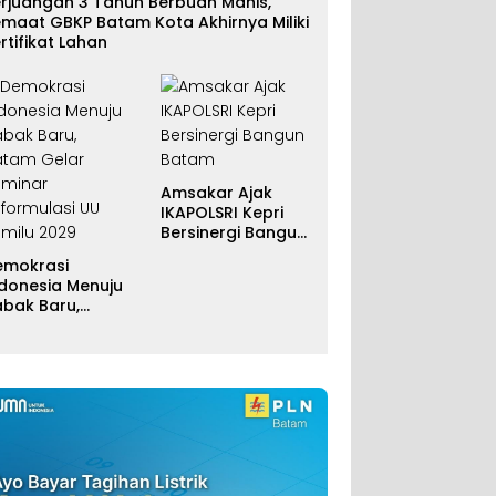
erjuangan 3 Tahun Berbuah Manis,
maat GBKP Batam Kota Akhirnya Miliki
rtifikat Lahan
Amsakar Ajak
IKAPOLSRI Kepri
Bersinergi Bangun
Batam
emokrasi
ndonesia Menuju
abak Baru,
atam Gelar
eminar
eformulasi UU
emilu 2029