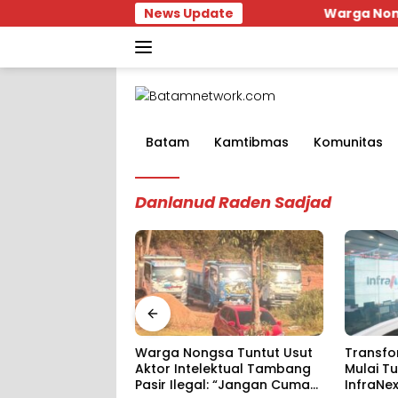
Skip
News Update
Warga Nongsa Tuntut Us
to
content
Batam
Kamtibmas
Komunitas
Danlanud Raden Sadjad
Dukung 
sa Tuntut Usut
Transformasi TelkomGroup
Terinteg
lektual Tambang
Mulai Tunjukkan Hasil,
Dabo Pas
l: “Jangan Cuma
InfraNexia Catat Kinerja
Kedip W