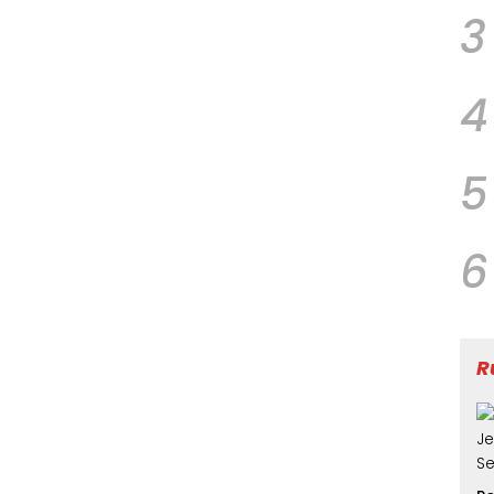
3
4
5
6
R