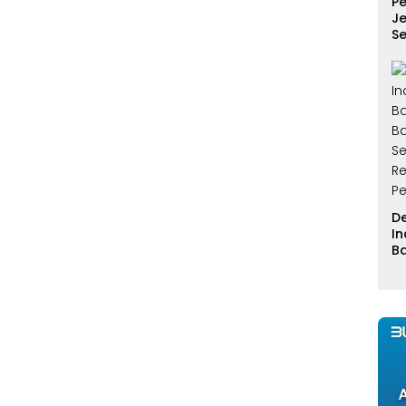
P
Je
Se
D
I
B
B
S
R
P