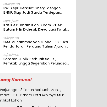
09/06/2026
PWI Kepri Perkuat Sinergi dengan
BNNP, Siap Jadi Garda Terdepan
Edukasi Anti Narkoba
08/06/2026
Krisis Air Batam Kian Suram, PT Air
Batam Hilir Didesak Dievaluasi Total:
Alasan Gangguan Dinilai Terus
Berulang
21/06/2026
SMA Muhammadiyah Global IBS Buka
Pendaftaran Perdana Tahun Ajaran
2026/2027
19/06/2026
Sorotan Publik Berbuah Solusi,
Pemkab Lingga Segerakan Pelunasan
Tunggakan PBB dan Sewa Tanah
Asrama Singkep di Bandung
uang Komunal