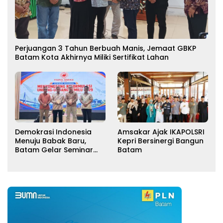
Perjuangan 3 Tahun Berbuah Manis, Jemaat GBKP
Batam Kota Akhirnya Miliki Sertifikat Lahan
Demokrasi Indonesia
Amsakar Ajak IKAPOLSRI
Menuju Babak Baru,
Kepri Bersinergi Bangun
Batam Gelar Seminar
Batam
Reformulasi UU Pemilu
2029