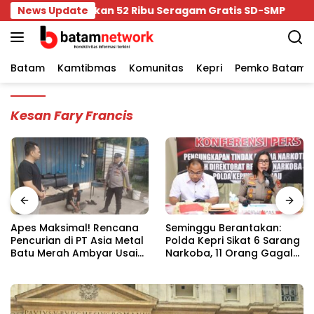
Skip
am Bagikan 52 Ribu Seragam Gratis SD-SMP
News Update
Apes 
to
content
Batam
Kamtibmas
Komunitas
Kepri
Pemko Batam
Kesan Fary Francis
Apes Maksimal! Rencana
Seminggu Berantakan:
Pencurian di PT Asia Metal
Polda Kepri Sikat 6 Sarang
Batu Merah Ambyar Usai
Narkoba, 11 Orang Gagal
Dipergoki Satpam
“Party”