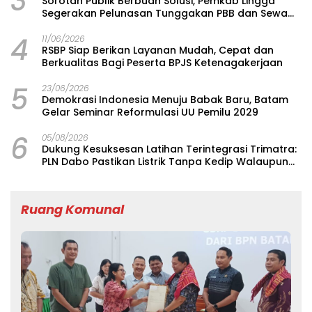
3
Sorotan Publik Berbuah Solusi, Pemkab Lingga
Segerakan Pelunasan Tunggakan PBB dan Sewa
Tanah Asrama Singkep di Bandung
4
11/06/2026
RSBP Siap Berikan Layanan Mudah, Cepat dan
Berkualitas Bagi Peserta BPJS Ketenagakerjaan
5
23/06/2026
Demokrasi Indonesia Menuju Babak Baru, Batam
Gelar Seminar Reformulasi UU Pemilu 2029
6
05/08/2026
Dukung Kesuksesan Latihan Terintegrasi Trimatra:
PLN Dabo Pastikan Listrik Tanpa Kedip Walaupun
Satu Detik
Ruang Komunal