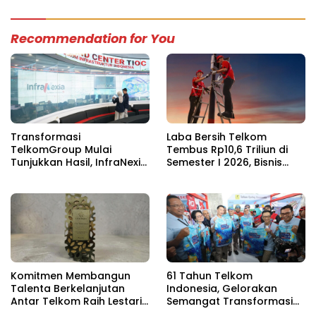
Berkelanjutan
Recommendation for You
Transformasi
Laba Bersih Telkom
TelkomGroup Mulai
Tembus Rp10,6 Triliun di
Tunjukkan Hasil, InfraNexia
Semester I 2026, Bisnis
Catat Kinerja Positif
Mobile Jadi Penopang
Perkuat Infrastruktur
Utama
Digital Nasional
Komitmen Membangun
61 Tahun Telkom
Talenta Berkelanjutan
Indonesia, Gelorakan
Antar Telkom Raih Lestari
Semangat Transformasi
Award 2026
Digital Nasional