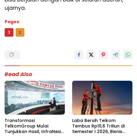
ujarnya.
Pages:
1
2
Read Also
Transformasi
Laba Bersih Telkom
TelkomGroup Mulai
Tembus Rp10,6 Triliun di
Tunjukkan Hasil, InfraNexia
Semester I 2026, Bisnis
Catat Kinerja Positif
Mobile Jadi Penopang