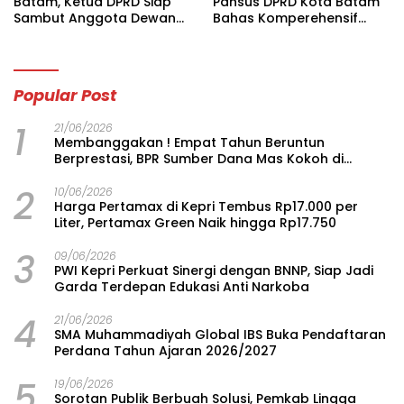
Batam, Ketua DPRD Siap
Pansus DPRD Kota Batam
Sambut Anggota Dewan
Bahas Komperehensif
Kota Se-Indonesia
Ranperda LAM
Popular Post
1
21/06/2026
Membanggakan ! Empat Tahun Beruntun
Berprestasi, BPR Sumber Dana Mas Kokoh di
Jajaran BPR, Duduki Posisi 26 Terbaik Nasional
2
10/06/2026
Harga Pertamax di Kepri Tembus Rp17.000 per
Liter, Pertamax Green Naik hingga Rp17.750
3
09/06/2026
PWI Kepri Perkuat Sinergi dengan BNNP, Siap Jadi
Garda Terdepan Edukasi Anti Narkoba
4
21/06/2026
SMA Muhammadiyah Global IBS Buka Pendaftaran
Perdana Tahun Ajaran 2026/2027
5
19/06/2026
Sorotan Publik Berbuah Solusi, Pemkab Lingga