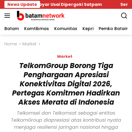
Skip
 Ambyar Usai Dipergoki Satpam
News Update
Seminggu Berantaka
to
content
Batam
Kamtibmas
Komunitas
Kepri
Pemko Batam
Home
Market
Market
TelkomGroup Borong Tiga
Penghargaan Apresiasi
Konektivitas Digital 2026,
Pertegas Komitmen Hadirkan
Akses Merata di Indonesia
Telkomsel dan Telkomsat sebagai entitas
TelkomGroup diapresiasi atas kontribusi nyata
menjaga resiliensi jaringan nasional hingga