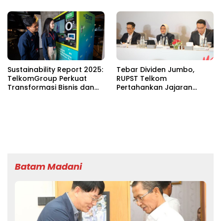
Sustainability Report 2025:
Tebar Dividen Jumbo,
TelkomGroup Perkuat
RUPST Telkom
Transformasi Bisnis dan
Pertahankan Jajaran
Komitmen ESG untuk
Direksi
Pertumbuhan
Berkelanjutan
Batam Madani