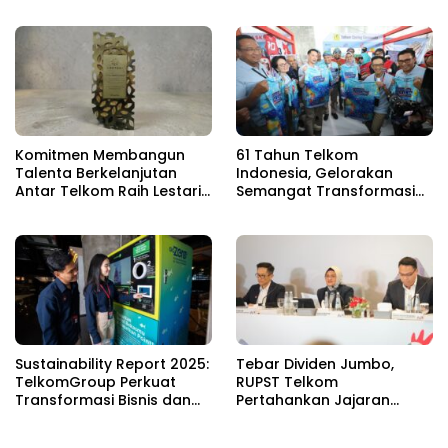
Perkuat Infrastruktur
Utama
Digital Nasional
Komitmen Membangun
61 Tahun Telkom
Talenta Berkelanjutan
Indonesia, Gelorakan
Antar Telkom Raih Lestari
Semangat Transformasi
Award 2026
Digital Nasional
Sustainability Report 2025:
Tebar Dividen Jumbo,
TelkomGroup Perkuat
RUPST Telkom
Transformasi Bisnis dan
Pertahankan Jajaran
Komitmen ESG untuk
Direksi
Pertumbuhan