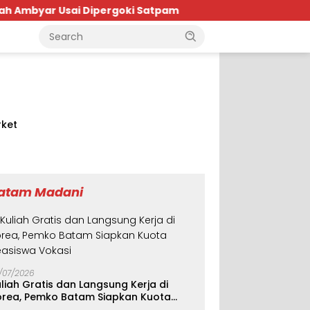
i Dipergoki Satpam
Seminggu Berantakan: Polda Ke
ket
atam Madani
/07/2026
liah Gratis dan Langsung Kerja di
orea, Pemko Batam Siapkan Kuota
easiswa Vokasi