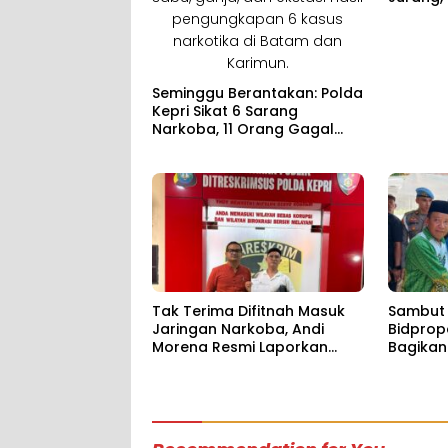
Disanta
Seminggu Berantakan: Polda
Kepri Sikat 6 Sarang
Narkoba, 11 Orang Gagal
“Party”
Tak Terima Difitnah Masuk
Sambut
Jaringan Narkoba, Andi
Bidprop
Morena Resmi Laporkan
Bagikan
Akun Media Sosial ke Polda
Sembak
Kepri
Kampun