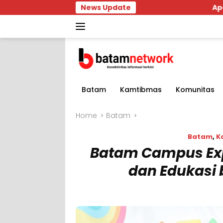
Skip
News Update
Apes Maksimal! R
to
content
Batam
Kamtibmas
Komunitas
Home
Batam
Batam
,
K
Batam Campus Exp
dan Edukasi 