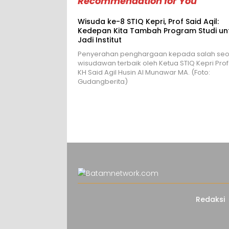
Recommendation for You
Wisuda ke-8 STIQ Kepri, Prof Said Aqil:
Kedepan Kita Tambah Program Studi un
Jadi Institut
Penyerahan penghargaan kepada salah se
wisudawan terbaik oleh Ketua STIQ Kepri Prof
KH Said Agil Husin Al Munawar MA. (Foto:
Gudangberita)
Redaksi