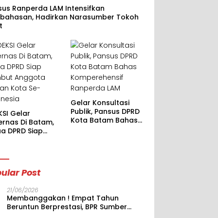
sus Ranperda LAM Intensifkan
bahasan, Hadirkan Narasumber Tokoh
t
Gelar Konsultasi
Publik, Pansus DPRD
KSI Gelar
Kota Batam Bahas
ernas Di Batam,
Komperehensif
ua DPRD Siap
Ranperda LAM
but Anggota
an Kota Se-
onesia
ular Post
21/06/2026
Membanggakan ! Empat Tahun
Beruntun Berprestasi, BPR Sumber
Dana Mas Kokoh di Jajaran BPR,