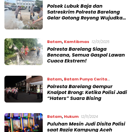
Polsek Lubuk Baja dan
Satreskrim Polresta Barelang
Gelar Gotong Royong Wujudkan
Lingkungan Tempat Ibadah
yang Asri
Batam
,
Kamtibmas
12/01/2025
Polresta Barelang Siaga
Bencana, Semua Gaspol Lawan
Cuaca Ekstrem!
Batam
,
Batam Punya Cerita
Polresta Barelang Gempur
08/01/2025
Knalpot Brong: Ketika Polisi Jadi
“Haters” Suara Bising
Batam
,
Hukum
12/11/2024
Puluhan Mesin Judi Disita Polisi
saat Razia Kampung Aceh