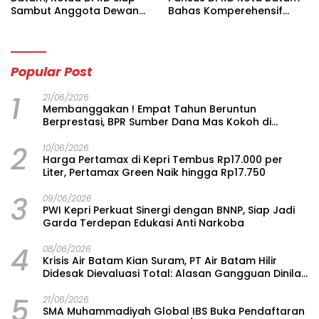
Sambut Anggota Dewan
Bahas Komperehensif
Kota Se-Indonesia
Ranperda LAM
Popular Post
1
21/06/2026
Membanggakan ! Empat Tahun Beruntun
Berprestasi, BPR Sumber Dana Mas Kokoh di
Jajaran BPR, Duduki Posisi 26 Terbaik Nasional
2
10/06/2026
Harga Pertamax di Kepri Tembus Rp17.000 per
Liter, Pertamax Green Naik hingga Rp17.750
3
09/06/2026
PWI Kepri Perkuat Sinergi dengan BNNP, Siap Jadi
Garda Terdepan Edukasi Anti Narkoba
4
08/06/2026
Krisis Air Batam Kian Suram, PT Air Batam Hilir
Didesak Dievaluasi Total: Alasan Gangguan Dinilai
Terus Berulang
5
21/06/2026
SMA Muhammadiyah Global IBS Buka Pendaftaran