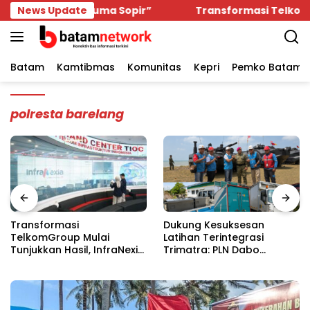
Skip
ngan Cuma Sopir”
News Update
Transformasi TelkomGroup Mulai Tu
to
content
Batam
Kamtibmas
Komunitas
Kepri
Pemko Batam
polresta barelang
Transformasi
Dukung Kesuksesan
TelkomGroup Mulai
Latihan Terintegrasi
Tunjukkan Hasil, InfraNexia
Trimatra: PLN Dabo
Catat Kinerja Positif
Pastikan Listrik Tanpa
Perkuat Infrastruktur
Kedip Walaupun Satu Detik
Digital Nasional