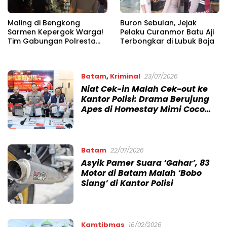
Maling di Bengkong
Buron Sebulan, Jejak
Sarmen Kepergok Warga!
Pelaku Curanmor Batu Aji
Tim Gabungan Polresta
Terbongkar di Lubuk Baja
Barelang Langsung
Amankan Pelaku
Batam
,
Kriminal
23/07/2026
Niat Cek-in Malah Cek-out ke
Kantor Polisi: Drama Berujung
Apes di Homestay Mimi Coco
Batam
Batam
22/07/2026
Asyik Pamer Suara ‘Gahar’, 83
Motor di Batam Malah ‘Bobo
Siang’ di Kantor Polisi
Kamtibmas
16/02/2026