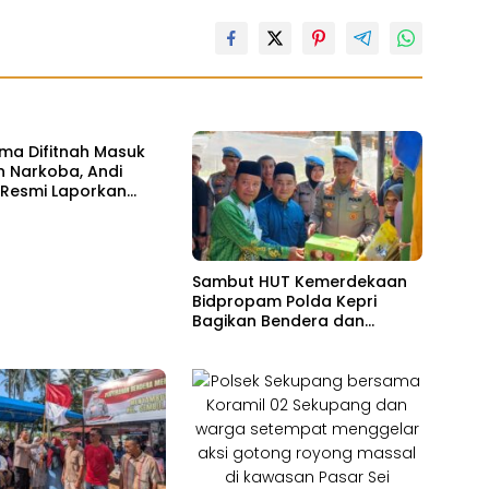
ima Difitnah Masuk
n Narkoba, Andi
Resmi Laporkan
dia Sosial ke Polda
Sambut HUT Kemerdekaan
Bidpropam Polda Kepri
Bagikan Bendera dan
Sembako ke Warga
Kampung Tua