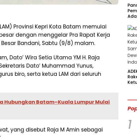
Pan
Pem
Ada
AM) Provinsi Kepri Kota Batam memulai
besar dengan menggelar Pra Rapat Kerja
 Besar Bandani, Sabtu (9/8) malam.
m, Dato’ Wira Setia Utama YM H. Raja
Sekretaris Dato’ Muhammad Yunus,
ADE
urus biro, serta ketua LAM dari seluruh
Rak
Ket
Sam
Dew
Ind
ia Hubungkan Batam–Kuala Lumpur Mulai
Pop
1
wat, yang disebut Raja M Amin sebagai