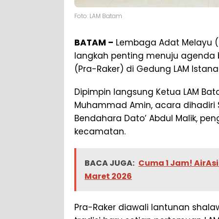
Foto: LAM Batam
BATAM –
Lembaga Adat Melayu (L
langkah penting menuju agenda 
(Pra-Raker) di Gedung LAM Istana
Dipimpin langsung Ketua LAM Bata
Muhammad Amin, acara dihadiri 
Bendahara Dato’ Abdul Malik, peng
kecamatan.
BACA JUGA:
Cuma 1 Jam! AirAs
Maret 2026
Pra-Raker diawali lantunan shala