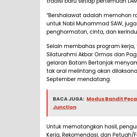
tradisi baru setiap pertemuan LAM
“Bershalawat adalah memohon ra
untuk Nabi Muhammad SAW, juga u
penghormatan, cinta, dan kerindu
Selain membahas program kerja, 
Silaturahmi Akbar Ormas dan Pa
gelaran Batam Bertanjak menyamb
tak aral melintang akan dilaksana
September mendatang.
BACA JUGA:
Modus Bandit Pecah
Junction
Untuk mematangkan hasil, pengur
Kerja, Rekomendasi, dan Petuah/Fa