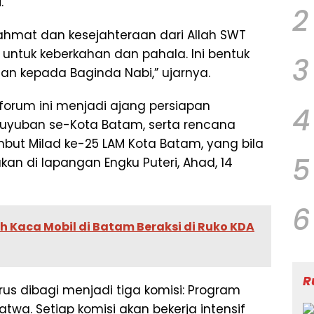
.
2
hmat dan kesejahteraan dari Allah SWT
ntuk keberkahan dan pahala. Ini bentuk
3
an kepada Baginda Nabi,” ujarnya.
forum ini menjadi ajang persiapan
4
guyuban se-Kota Batam, serta rencana
ut Milad ke-25 LAM Kota Batam, yang bila
5
kan di lapangan Engku Puteri, Ahad, 14
6
 Kaca Mobil di Batam Beraksi di Ruko KDA
R
us dibagi menjadi tiga komisi: Program
twa. Setiap komisi akan bekerja intensif