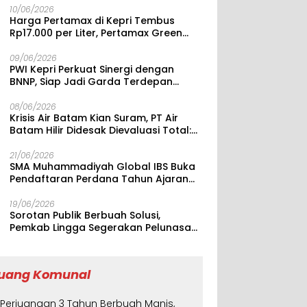
Duduki Posisi 26 Terbaik Nasional
10/06/2026
Harga Pertamax di Kepri Tembus
Rp17.000 per Liter, Pertamax Green
Naik hingga Rp17.750
09/06/2026
PWI Kepri Perkuat Sinergi dengan
BNNP, Siap Jadi Garda Terdepan
Edukasi Anti Narkoba
08/06/2026
Krisis Air Batam Kian Suram, PT Air
Batam Hilir Didesak Dievaluasi Total:
Alasan Gangguan Dinilai Terus
Berulang
21/06/2026
SMA Muhammadiyah Global IBS Buka
Pendaftaran Perdana Tahun Ajaran
2026/2027
19/06/2026
Sorotan Publik Berbuah Solusi,
Pemkab Lingga Segerakan Pelunasan
Tunggakan PBB dan Sewa Tanah
Asrama Singkep di Bandung
uang Komunal