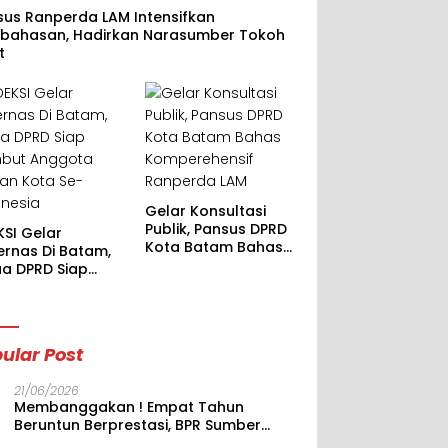
sus Ranperda LAM Intensifkan
bahasan, Hadirkan Narasumber Tokoh
t
Gelar Konsultasi
Publik, Pansus DPRD
KSI Gelar
Kota Batam Bahas
ernas Di Batam,
Komperehensif
ua DPRD Siap
Ranperda LAM
but Anggota
an Kota Se-
onesia
ular Post
21/06/2026
Membanggakan ! Empat Tahun
Beruntun Berprestasi, BPR Sumber
Dana Mas Kokoh di Jajaran BPR,