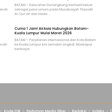
BATAM – Kelurahan Duriangkang berhasil keluar
Serah
sebagai juara umum pada Musabaqah Tilawatil
Al-Qur’an dan Hadis…
Cuma 1 Jam! AirAsia Hubungkan Batam–
Kuala Lumpur Mulai Maret 2026
BATAM – Perjalanan internasional dari Kota Batam
raih
ke Kuala Lumpur kini semakin singkat. Maskapai
berbiaya…
Kode Etik
Pedoman Media Siber
Redaksi
Indeks