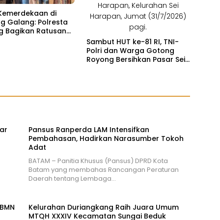
Kemerdekaan di
 Galang: Polresta
g Bagikan Ratusan
 dan Bansos untuk
Sambut HUT ke-81 RI, TNI-
Sembulang
Polri dan Warga Gotong
Royong Bersihkan Pasar Sei
Harapan Sekupang
ar
Pansus Ranperda LAM Intensifkan
Pembahasan, Hadirkan Narasumber Tokoh
Adat
BATAM – Panitia Khusus (Pansus) DPRD Kota
Batam yang membahas Rancangan Peraturan
Daerah tentang Lembaga…
 BMN
Kelurahan Duriangkang Raih Juara Umum
MTQH XXXIV Kecamatan Sungai Beduk