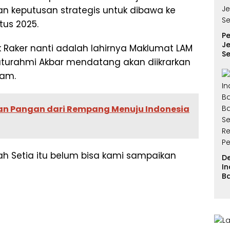
n keputusan strategis untuk dibawa ke
tus 2025.
P
Je
Raker nanti adalah lahirnya Maklumat LAM
Se
turahmi Akbar mendatang akan diikrarkan
tam.
an Pangan dari Rempang Menuju Indonesia
 Setia itu belum bisa kami sampaikan
D
I
B
B
S
R
P