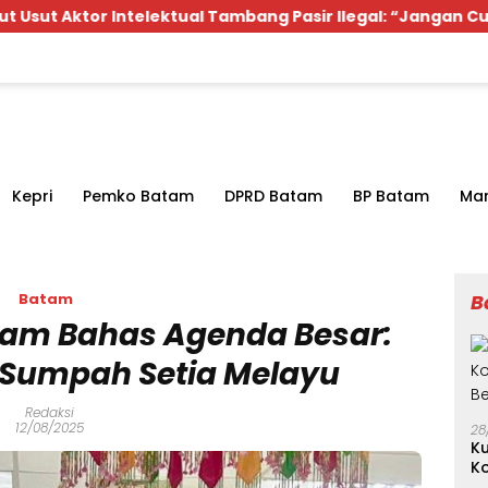
ektual Tambang Pasir Ilegal: “Jangan Cuma Sopir”
Kepri
Pemko Batam
DPRD Batam
BP Batam
Mar
Batam
B
tam Bahas Agenda Besar:
Sumpah Setia Melayu
Redaksi
12/08/2025
28
Ku
K
B