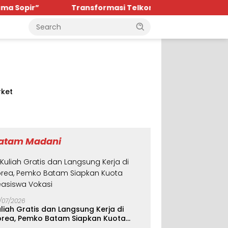
Transformasi TelkomGroup Mulai Tunjukkan Hasil, InfraNexi
ket
atam Madani
/07/2026
liah Gratis dan Langsung Kerja di
orea, Pemko Batam Siapkan Kuota
easiswa Vokasi