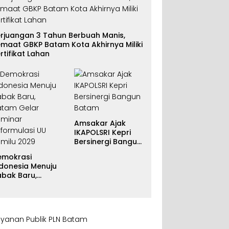
erjuangan 3 Tahun Berbuah Manis,
maat GBKP Batam Kota Akhirnya Miliki
rtifikat Lahan
Amsakar Ajak
IKAPOLSRI Kepri
Bersinergi Bangun
Batam
emokrasi
ndonesia Menuju
abak Baru,
atam Gelar
eminar
eformulasi UU
emilu 2029