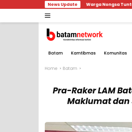
Skip
Warga Nongsa Tuntut Usut Aktor Intel
News Update
to
content
Batam
Kamtibmas
Komunitas
Home
Batam
Pra-Raker LAM Ba
Maklumat dan 